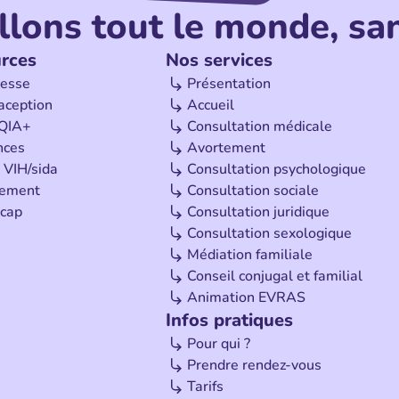
llons tout le monde, san
rces
Nos services
esse
Présentation
aception
Accueil
QIA+
Consultation médicale
nces
Avortement
 VIH/sida
Consultation psychologique
tement
Consultation sociale
cap
Consultation juridique
Consultation sexologique
Médiation familiale
Conseil conjugal et familial
Animation EVRAS
Infos pratiques
Pour qui ?
Prendre rendez-vous
Tarifs