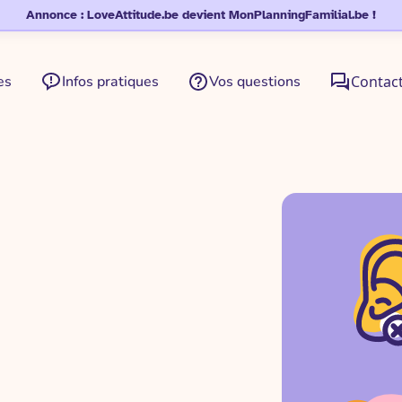
Annonce : LoveAttitude.be devient MonPlanningFamilial.be !
es
Infos pratiques
Vos questions
Contac