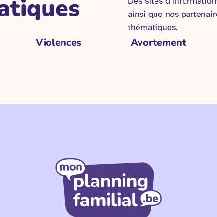
atiques
Des sites d’informations
ainsi que nos partenair
thématiques.
Violences
Avortement