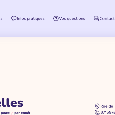
es
Infos pratiques
Vos questions
Contact
lles
Rue de 
071507
 place
/
par email