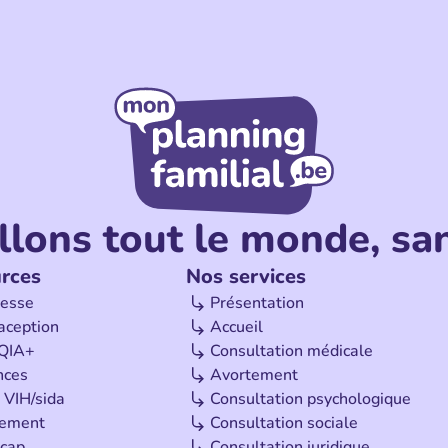
llons tout le monde, san
rces
Nos services
esse
Présentation
aception
Accueil
QIA+
Consultation médicale
nces
Avortement
 VIH/sida
Consultation psychologique
tement
Consultation sociale
cap
Consultation juridique