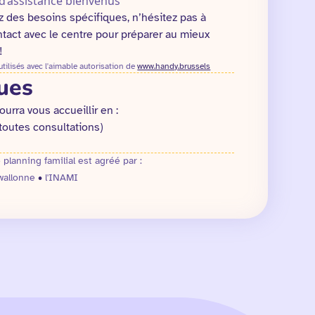
d’assistance bienvenus
z des besoins spécifiques, n’hésitez pas à
tact avec le centre pour préparer au mieux
!
ilisés avec l'aimable autorisation de
www.handy.brussels
ues
ourra vous accueillir en :
(toutes consultations)
 planning familial est agréé par :
wallonne
•
l'INAMI