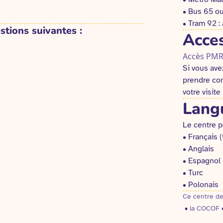
• Bus 65 ou
• Tram 92 :
stions suivantes :
Acces
Accès PMR
Si vous ave
prendre con
votre visite 
Lang
Le centre p
• Français 
• Anglais
• Espagnol
• Turc
• Polonais
Ce centre de
•
la COCOF