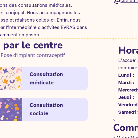
site du 
sons des consultations médicales,
seil conjugal. Nous accompagnons les
se et réalisons celles-ci. Enfin, nous
r l'intermédiaire d'activités EVRAS dans
otamment en prison.
 par le centre
Hora
Pose d’implant contraceptif
L’accueil
contraire
Consultation
Lundi :
médicale
Mardi :
Mercredi
Jeudi :
Consultation
Vendredi
Samedi 
sociale
Comm
• Métro Ma