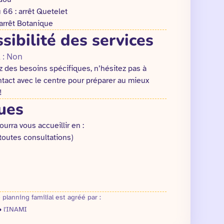
 66 : arrêt Quetelet
 arrêt Botanique
sibilité des services
 : Non
z des besoins spécifiques, n’hésitez pas à
tact avec le centre pour préparer au mieux
!
ues
ourra vous accueillir en :
(toutes consultations)
 planning familial est agréé par :
•
l'INAMI