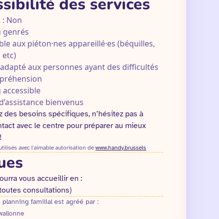
sibilité des services
 : Non
 genrés
ble aux piéton·nes appareillé·es (béquilles,
 etc)
 adapté aux personnes ayant des difficultés
préhension
 accessible
d’assistance bienvenus
z des besoins spécifiques, n’hésitez pas à
tact avec le centre pour préparer au mieux
!
ilisés avec l'aimable autorisation de
www.handy.brussels
ues
ourra vous accueillir en :
(toutes consultations)
 planning familial est agréé par :
wallonne