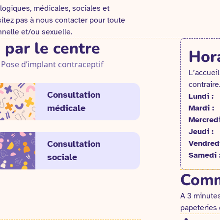
ogiques, médicales, sociales et
sitez pas à nous contacter pour toute
onnelle et/ou sexuelle.
 par le centre
Hora
Pose d’implant contraceptif
L’accueil
contraire
Consultation
Lundi :
médicale
Mardi :
Mercredi
Jeudi :
Consultation
Vendredi
Samedi 
sociale
Comm
A 3 minutes
papeteries 