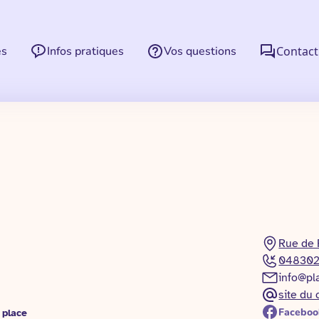
es
Infos pratiques
Vos questions
Contact
Rue de 
048302
info@pl
site du 
Faceboo
 place