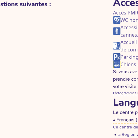
Acces
stions suivantes :
Accès PMR
WC non
Accessi
cannes,
Accueil
de com
Parking
Chiens 
Si vous ave
prendre con
votre visite 
Pictogrammes ut
Lang
Le centre p
• Français 
Ce centre de
•
la Région 