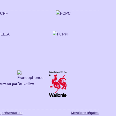
outenu par
e présentation
Mentions légales